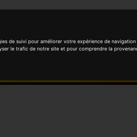
RE SOCIAL MOSAÏQUE-EN
gies de suivi pour améliorer votre expérience de navigation
lyser le trafic de notre site et pour comprendre la provenan
Centre social Mosaïque-en-Cèze
5 place de la Crèc
Les projections au Centre social Mosaïque-en-Cèze s