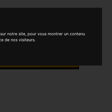
-CÈZE
 sur notre site, pour vous montrer un contenu
ce de nos visiteurs.
he - Bagnols - sur - Cèze
ont terminées, à l'année prochaine!