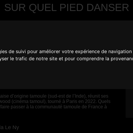
SUR QUEL PIED DANSER
gies de suivi pour améliorer votre expérience de navigation
lyser le trafic de notre site et pour comprendre la provenan
France
aise d’origine tamoule (sud-est de l’Inde), réunit ses
lywood (cinéma tamoul), tourné à Paris en 2022. Quels
faire passer à la communauté tamoule de France à
la Le Ny