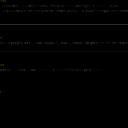
0:00
ationale des droits des femmes, séance de courts métrages : Romina - La voie du ret
gues Projection suivie d'un verre de l'amitié Tarif 4 € En parallèle, exposition "Fem
00
 : La poupée 9831, Kenn Bëggul, My family, Border, Sur quel pied danser. Projection 
:00
rom middle east, la voie du retour, Romina et Sur quel pied danser
0:00