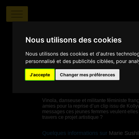
Nous utilisons des cookies
Nous utilisons des cookies et d'autres technolo
personnalisé et des publicités ciblées, pour ana
Marie Sushila Le Ny
|
00:20
|
J'accepte
Changer mes préférences
SYNOPSIS
Vinola, danseuse et militante féministe franç
amies pour la reprise d’un clip issu de Kol
messages ces jeunes femmes veulent-elles 
travers ce projet artistique ?
Quelques informations sur
Marie Sushi