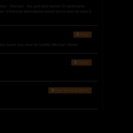
our - Tord ball - Sur quel pied danser En partenariat
mes" d'Amnesty International durant tout le mois de mars à
Privas
suivie d'un verre de l'amitié offert par l'Atelier
Cannes
Saint-Vincent de Barrès