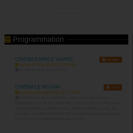
Programmation
CINÉMA ESPACE VIVANS
Les Vans
Samedi 07 Mars 2026 |
20:00:00
En présence de la réalisatrice
CINÉMA LE REGAIN
Le Teil
Dimanche 08 Mars 2026 |
17:00:00
En présence de la réalisatrice - Discussion débat avec la
réalisatrice à l'issue de la projection - Verre de l'amitié offert par la
communauté de Communes ARC (Ardèche Rhône Coiron) . En
parallèle, exposition "Femmes" d'Amnesty International visible du
3 au 31 mars à la Médiathèque de CRUAS