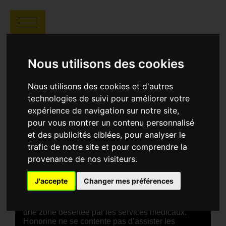
WOLOBOUGOU
Nous utilisons des cookies
Nous utilisons des cookies et d'autres
technologies de suivi pour améliorer votre
expérience de navigation sur notre site,
pour vous montrer un contenu personnalisé
Camille Varenne |
01:06 |
France
et des publicités ciblées, pour analyser le
trafic de notre site et pour comprendre la
SYNOPSIS
provenance de nos visiteurs.
Le film Wolobougou suit le quotidien d’Honorine
Soma, sage-femme engagée au Burkina Faso, qui
J'accepte
Changer mes préférences
a fondé une petite maternité rurale appelée
Wolobougou (« lieu de naissance ») afin de
donner accès aux soins aux femmes vivant dans
une zone désertée par les services médicaux.
Honorine ne se contente pas d’assister les