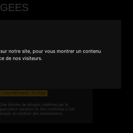
UGEES
 sur notre site, pour vous montrer un contenu
ce de nos visiteurs.
LONG MÉTRAGE - FICTION
Une histoire de réfugiés sublimée par la
puissance narrative du film combinée à l'art
exquis du médium des marionnettes.