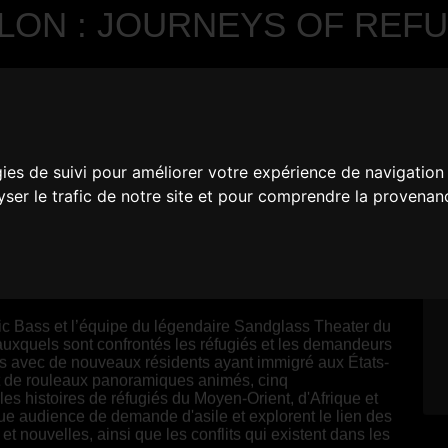
LON : JOURNEYS OF REF
gies de suivi pour améliorer votre expérience de navigation
lyser le trafic de notre site et pour comprendre la provenan
 Bass et l’équipe du légendaire Sandglass Theater du
uxquels sont confrontés les réfugiés et les demandeurs
ews avec de nouveaux résidents ayant immigré aux États-
 et de rouleaux panoramiques animés, cinq
les histoires de réfugiés du Moyen-Orient, d'Afrique et
ue audience de demande d'asile et explorent le lien des
 et nouvelles, ainsi que les conflits qui existent dans les