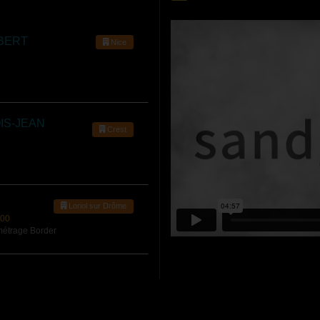
BERT
Nice
IS-JEAN
Crest
Loriol sur Drôme
:00
métrage Border