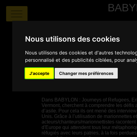
BABY
Nous utilisons des cookies
Nous utilisons des cookies et d'autres technolo
personnalisé et des publicités ciblées, pour ana
Eric Bass
|
01:02
|
USA
J'accepte
Changer mes préférences
SYNOPSIS
Dans BABYLON : Journeys of Refugees, Eric
Vermont, cherchent à comprendre les défis a
d’asile. Pour cela ils ont mené des intervi
Unis. Grâce à l’utilisation de marionnettes
acteurs/chanteurs/marionnettistes racontent 
d'Europe qui attendent tous leur métaphoriq
réfugiés avec leurs patries, à la fois perdues