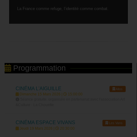
La France comme refuge, l’identité comme combat.
Programmation
CINÉMA L'AIGUILLE
Allos
Dimanche 15 Mars 2026 |
15:00:00
Séance gratuite, organisée en partenariat avec l'association Art
&Culture - La Chouette
CINÉMA ESPACE VIVANS
Les Vans
Jeudi 19 Mars 2026 |
20:30:00