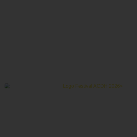
Le Festival Au Cinéma pour les Droits Humains c’est un
mois de partage et d’émotions autour de la thématique des
droits humains.