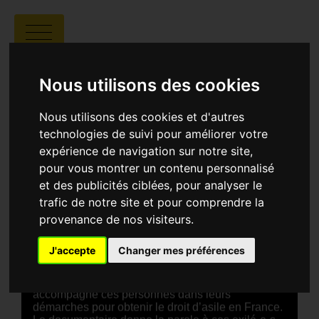
J'EN SUIS, J'Y RESTE
Nous utilisons des cookies
Nous utilisons des cookies et d'autres
technologies de suivi pour améliorer votre
expérience de navigation sur notre site,
pour vous montrer un contenu personnalisé
Marine Place |
01:36 |
France
et des publicités ciblées, pour analyser le
trafic de notre site et pour comprendre la
SYNOPSIS
provenance de nos visiteurs.
Le film se déroule au centre LGBTQIFA+ de Lille,
un lieu d’accueil où des personnes ayant fui leur
J'accepte
Changer mes préférences
pays d’origine à cause de violences homophobes
ou transphobes trouvent refuge. Il suit le travail
d’un groupe de bénévoles militant·e·s qui
accompagne ces personnes dans leurs
démarches pour obtenir le droit d’asile en France.
Le documentaire donne la parole à ces exilé·e·s,