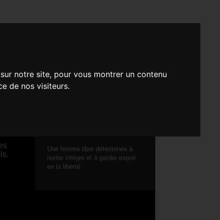
E
 sur notre site, pour vous montrer un contenu
ce de nos visiteurs.
COURT MÉTRAGE - FICTION
es
Une femme libre déterminée à
ls.
rester intègre et à garder espoir
en la liberté.