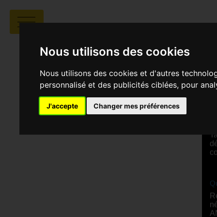
Nous utilisons des cookies
Nous utilisons des cookies et d'autres technolo
personnalisé et des publicités ciblées, pour ana
R
J'accepte
Changer mes préférences
S
Au
Ta
dé
co
Qu
Re
né
A