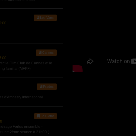
Les Vans
0:00
Cannes
5:00
vec le Film Club de Cannes et le
ng familial (MFPF)
Prades
 d'Amnesty International
La Ciotat
00
étrage Fortes ensemble -
par une 2ème séance à 21h00 (