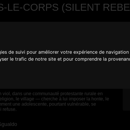
S-LE-CORPS (SILENT REBE
gies de suivi pour améliorer votre expérience de navigation
lyser le trafic de notre site et pour comprendre la provenan
Belgique, France, Suisse
n viol, dans une communauté protestante rurale en
eligion, le village — cherche à lui imposer la honte, le
omment une adolescente, pourtant vulnérable, se
i refuse.
Sgualdo