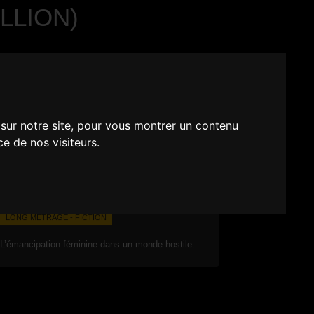
LLION)
 sur notre site, pour vous montrer un contenu
ce de nos visiteurs.
LONG MÉTRAGE - FICTION
L’émancipation féminine dans un monde hostile.