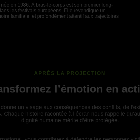
née en 1986. À bras-le-corps est son premier long-
ans les festivals européens. Elle revendique un
re familiale, et profondément attentif aux trajectoires
APRÈS LA PROJECTION
ansformez l’émotion en act
donne un visage aux conséquences des conflits, de l'exil
. Chaque histoire racontée à l’écran nous rappelle qu’au-
dignité humaine mérite d’être protégée.
national, vous contribuez à défendre les personnes victi