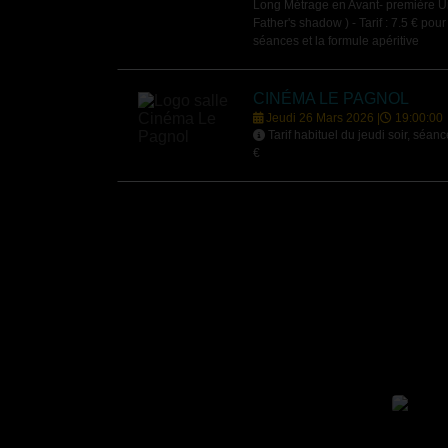
Long Métrage en Avant- première U
Father's shadow ) - Tarif : 7.5 € pou
séances et la formule apéritive
CINÉMA LE PAGNOL
Jeudi 26 Mars 2026 |
19:00:00
Tarif habituel du jeudi soir, séan
€