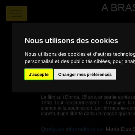
A BRA
Nous utilisons des cookies
Nous utilisons des cookies et d'autres technolo
personnalisé et des publicités ciblées, pour ana
Maria Elsa Sgualdo
|
01:36
|
J'accepte
Changer mes préférences
SYNOPSIS
Le film suit Emma, 15 ans, enceinte après u
1943. Tout l’environnement — la famille, la r
silence et la soumission. Le film raconte c
construit une liberté dans un monde qui la lu
Quelques informations sur
Maria Elsa 