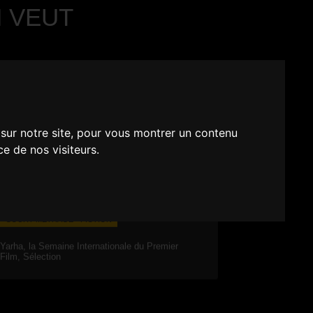
 VEUT
 sur notre site, pour vous montrer un contenu
ce de nos visiteurs.
COURT MÉTRAGE - FICTION
Yarha, la Semaine Internationale du Premier
Film, Sélection