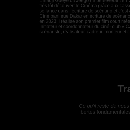
Elhadji Gueye dit Jéego (le persévérant en W
très tôt découvert le Cinéma grâce aux cass
se lance dans l’écriture de scénario et c’est 
Ciné banlieue Dakar en écriture de scénario et
en 2023 il réalise son premier film court
Initiateur et coordonnateur du ciné- club « 
scénariste, réalisateur, cadreur, monteur et
Tr
Ce qu'il reste de nous
libertés fondamentales