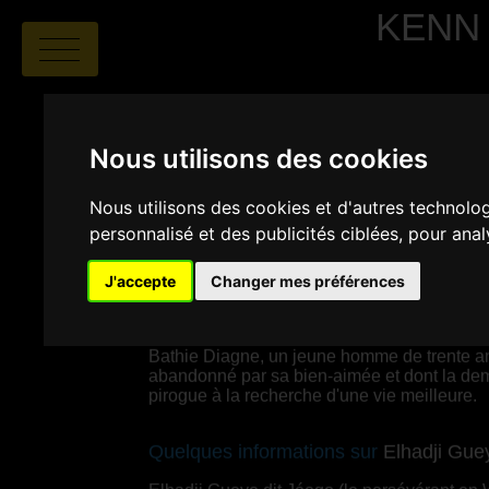
KENN
Nous utilisons des cookies
Nous utilisons des cookies et d'autres technolo
personnalisé et des publicités ciblées, pour ana
Elhadji Gueye Jéego
|
00:08
|
J'accepte
Changer mes préférences
SYNOPSIS
Bathie Diagne, un jeune homme de trente ans 
abandonné par sa bien-aimée et dont la dem
pirogue à la recherche d'une vie meilleure.
Quelques informations sur
Elhadji Gue