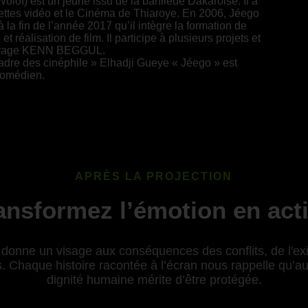
olof) est un jeune issu de la banlieue Dakaroise. Il a
ettes vidéo et le Cinéma de Thiaroye. En 2006, Jéego
à la fin de l’année 2017 qu’il intègre la formation de
 réalisation de film. Il participe à plusieurs projets et
 métrage KENN BEGGUL.
Cadre des cinéphile » Elhadji Gueye « Jéego » est
 comédien.
APRÈS LA PROJECTION
ansformez l’émotion en act
donne un visage aux conséquences des conflits, de l'exil
. Chaque histoire racontée à l’écran nous rappelle qu’au-
dignité humaine mérite d’être protégée.