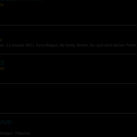
00
00
 : La poupée 9831, Kenn Bëggul, My family, Border, Sur quel pied danser. Projection 
ES
:00
BAUD
 Beggul - Patience