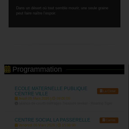
Dans un désert où tout semble mourir, une seule graine
peut faire naître l’espoir.
Programmation
ECOLE MATERNELLE PUBLIQUE
La Ciotat
CENTRE VILLE
Jeudi 05 Mars 2026 |
09:00:00
séance de courts métrages Treasure seeker - Roaring Tiger
CENTRE SOCIAL LA PASSERELLE
Carros
Vendredi 06 Mars 2026 |
15:00:00