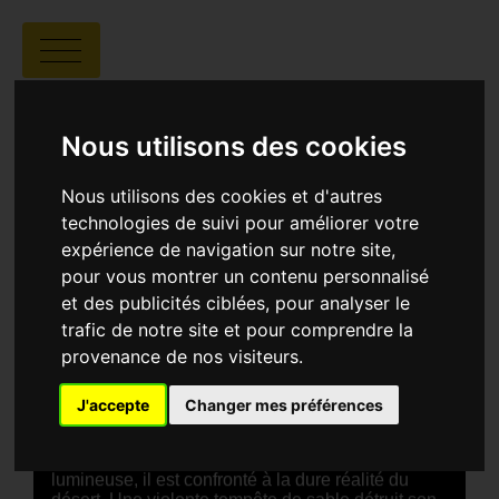
TREASURE SEEKER
Nous utilisons des cookies
Nous utilisons des cookies et d'autres
technologies de suivi pour améliorer votre
expérience de navigation sur notre site,
Ginoh ANDRIAMALALA |
00:05 |
USA
pour vous montrer un contenu personnalisé
et des publicités ciblées, pour analyser le
trafic de notre site et pour comprendre la
SYNOPSIS
provenance de nos visiteurs.
Asha, un garçon de 10 ans vivant dans le Sahara,
trouve des graines précieuses dans une boîte
métallique lâchée par un oiseau. Il les plante dans
J'accepte
Changer mes préférences
sa cachette de fortune et les arrose avec soin,
malgré le manque d'eau. Après avoir fait un rêve
saisissant dans lequel il voyait une plante
lumineuse, il est confronté à la dure réalité du