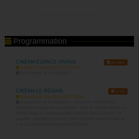
Programmation
CINÉMA ESPACE VIVANS
Les Vans
Samedi 07 Mars 2026 |
20:00:00
En présence de la réalisatrice
CINÉMA LE REGAIN
Le Teil
Dimanche 08 Mars 2026 |
17:00:00
En présence de la réalisatrice - Discussion débat avec la
réalisatrice à l'issue de la projection - Verre de l'amitié offert par la
communauté de Communes ARC (Ardèche Rhône Coiron) . En
parallèle, exposition "Femmes" d'Amnesty International visible du
3 au 31 mars à la Médiathèque de CRUAS