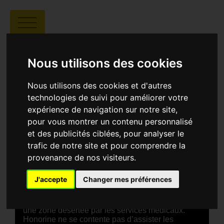
WOLOBOUGOU
Nous utilisons des cookies
Nous utilisons des cookies et d'autres
technologies de suivi pour améliorer votre
expérience de navigation sur notre site,
pour vous montrer un contenu personnalisé
Camille Varenne |
01:06 |
France
et des publicités ciblées, pour analyser le
trafic de notre site et pour comprendre la
SYNOPSIS
provenance de nos visiteurs.
Le film Wolobougou suit le quotidien d’Honorine
Soma, sage-femme engagée au Burkina Faso, qui
J'accepte
Changer mes préférences
a fondé une petite maternité rurale appelée
Wolobougou (« lieu de naissance ») afin de
donner accès aux soins aux femmes vivant dans
une zone désertée par les services médicaux.
Honorine ne se contente pas d’assister les