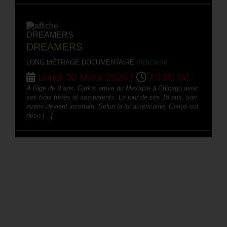
DREAMERS
LONG MÉTRAGE DOCUMENTAIRE
(01h23mn)
Lundi 30 Mars 2026 |
20:00:00
À l'âge de 9 ans, Carlos arrive du Mexique à Chicago avec
ses trois frères et ses parents. Le jour de ses 18 ans, son
avenir devient incertain. Selon la loi américaine, Carlos est
déso [...]