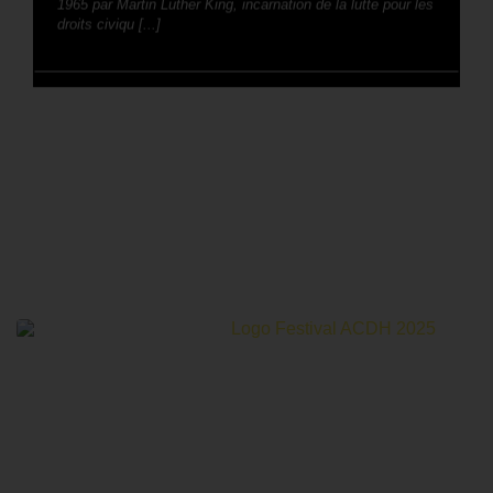
1965 par Martin Luther King, incarnation de la lutte pour les
droits civiqu [...]
Le Festival Au Cinéma pour les Droits Humains c’est un
mois de partage et d’émotions autour de la thématique des
droits humains.