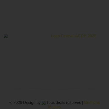
Le Festival Au Cinéma pour les Droits Humains c’est un
mois de partage et d’émotions autour de la thématique des
droits humains.
© 2026 Design by
Tous droits réservés |
Mentions
légales