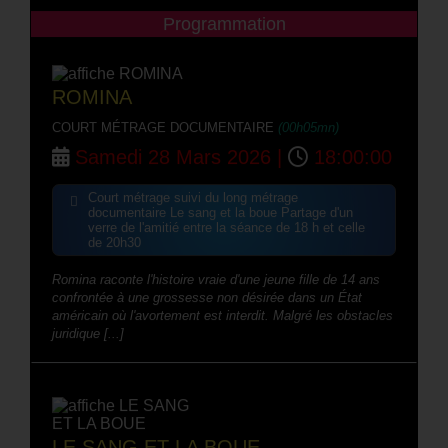
Programmation
ROMINA
COURT MÉTRAGE DOCUMENTAIRE
(00h05mn)
Samedi 28 Mars 2026 |
18:00:00
Court métrage suivi du long métrage
documentaire Le sang et la boue Partage d'un
verre de l'amitié entre la séance de 18 h et celle
de 20h30
Romina raconte l'histoire vraie d'une jeune fille de 14 ans
confrontée à une grossesse non désirée dans un État
américain où l'avortement est interdit. Malgré les obstacles
juridique [...]
LE SANG ET LA BOUE