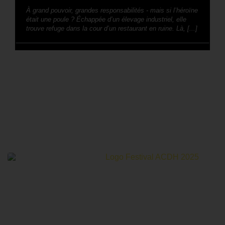
À grand pouvoir, grandes responsabilités - mais si l’héroïne
était une poule ? Échappée d’un élevage industriel, elle
trouve refuge dans la cour d’un restaurant en ruine. Là, [...]
Le Festival Au Cinéma pour les Droits Humains c’est un
mois de partage et d’émotions autour de la thématique des
droits humains.