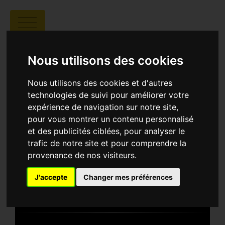
CINÉMATHÈQUE DE
CORSE CASA DI LUME
Nous utilisons des cookies
Nous utilisons des cookies et d'autres
technologies de suivi pour améliorer votre
expérience de navigation sur notre site,
pour vous montrer un contenu personnalisé
et des publicités ciblées, pour analyser le
trafic de notre site et pour comprendre la
provenance de nos visiteurs.
Cinémathèque de Corse Casa di Lume
J'accepte
Changer mes préférences
Espace Jean Paul de Rocca Serra, 20137
Porto-Vecchio