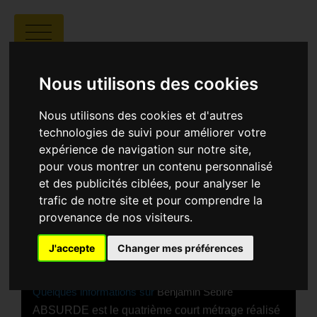
ABSURDE
Nous utilisons des cookies
Nous utilisons des cookies et d'autres
technologies de suivi pour améliorer votre
expérience de navigation sur notre site,
pour vous montrer un contenu personnalisé
Benjamin Sebire |
00:09 | FRANCE
et des publicités ciblées, pour analyser le
trafic de notre site et pour comprendre la
SYNOPSIS
provenance de nos visiteurs.
À travers les yeux de sa fille, une femme se
remémore les souvenirs de sa vie.
J'accepte
Changer mes préférences
Quelques informations sur
Benjamin Sebire
ABSURDE est le quatrième court métrage réalisé