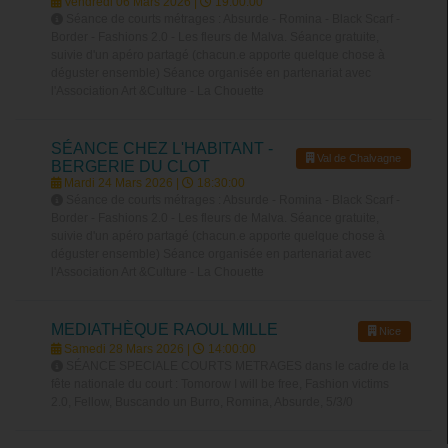
Vendredi 06 Mars 2026 |
19:00:00
Séance de courts métrages : Absurde - Romina - Black Scarf -
Border - Fashions 2.0 - Les fleurs de Malva. Séance gratuite,
suivie d'un apéro partagé (chacun.e apporte quelque chose à
déguster ensemble) Séance organisée en partenariat avec
l'Association Art &Culture - La Chouette
SÉANCE CHEZ L'HABITANT -
Val de Chalvagne
BERGERIE DU CLOT
Mardi 24 Mars 2026 |
18:30:00
Séance de courts métrages : Absurde - Romina - Black Scarf -
Border - Fashions 2.0 - Les fleurs de Malva. Séance gratuite,
suivie d'un apéro partagé (chacun.e apporte quelque chose à
déguster ensemble) Séance organisée en partenariat avec
l'Association Art &Culture - La Chouette
MEDIATHÈQUE RAOUL MILLE
Nice
Samedi 28 Mars 2026 |
14:00:00
SÉANCE SPECIALE COURTS METRAGES dans le cadre de la
fête nationale du court : Tomorow I will be free, Fashion victims
2.0, Fellow, Buscando un Burro, Romina, Absurde, 5/3/0