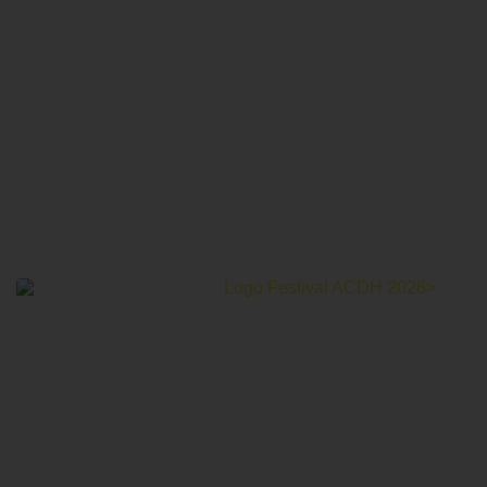
Le Festival Au Cinéma pour les Droits Humains c’est un
mois de partage et d’émotions autour de la thématique des
droits humains.