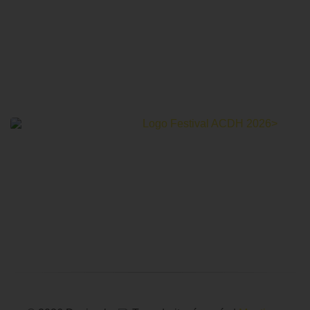
Le Festival Au Cinéma pour les Droits Humains c’est un
mois de partage et d’émotions autour de la thématique des
droits humains.