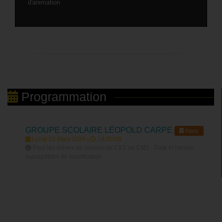
d'animation
Programmation
GROUPE SCOLAIRE LÉOPOLD CARPE
Rians
Lundi 23 Mars 2026 |
14:00:00
Pour les élèves de classes de CE1 au CM2 - Date et horaire
susceptibles de modification