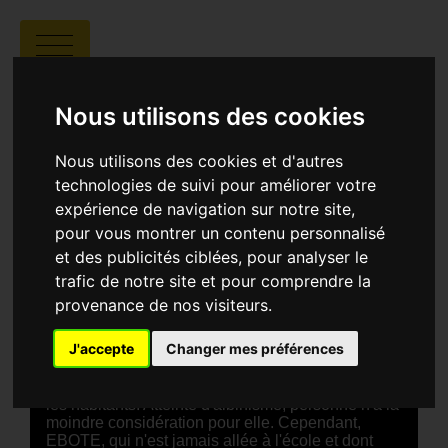
EBOTE
Nous utilisons des cookies
Nous utilisons des cookies et d'autres
technologies de suivi pour améliorer votre
expérience de navigation sur notre site,
pour vous montrer un contenu personnalisé
François Mvondo Akono et Alexandre Kévin
et des publicités ciblées, pour analyser le
Elang Mana |
00:22 | Cameroun
trafic de notre site et pour comprendre la
provenance de nos visiteurs.
SYNOPSIS
J'accepte
Changer mes préférences
EBOTE est une orpheline née dans un pays
divisé en quatre. Elle erre dans chaque pays et
subit les regards méprisants et la violence de tous
les habitants. Atteinte d'albinisme, personne n'a la
moindre considération pour elle. Cependant,
EBOTE, qui n'est jamais allée à l'école et dont