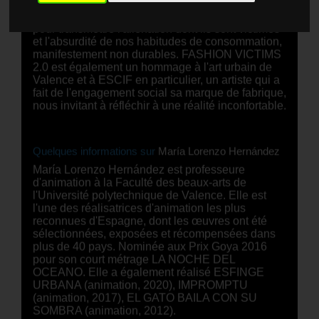
dans les pays en développement. Le court-
métrage donne vie aux personnages de la fresque
pour transmettre l'aliénation dont ils sont victimes
et l'absurdité de nos habitudes de consommation,
manifestement non durables. FASHION VICTIMS
2.0 est également un hommage à l'art urbain de
Valence et à ESCIF en particulier, un artiste qui a
fait de l'engagement social sa marque de fabrique,
nous invitant à réfléchir à une réalité inconfortable.
Quelques informations sur
María Lorenzo Hernández
María Lorenzo Hernández est professeure
d'animation à la Faculté des beaux-arts de
l'Université polytechnique de Valence. Elle est
l'une des réalisatrices d'animation les plus
reconnues d'Espagne, dont les œuvres ont été
sélectionnées, exposées et récompensées dans
plus de 40 pays. Nominée aux Prix Goya 2016
pour son court métrage LA NOCHE DEL
OCEANO. Elle a également réalisé ESFINGE
URBANA (animation, 2020), IMPROMPTU
(animation, 2017), EL GATO BAILA CON SU
SOMBRA (animation, 2012).