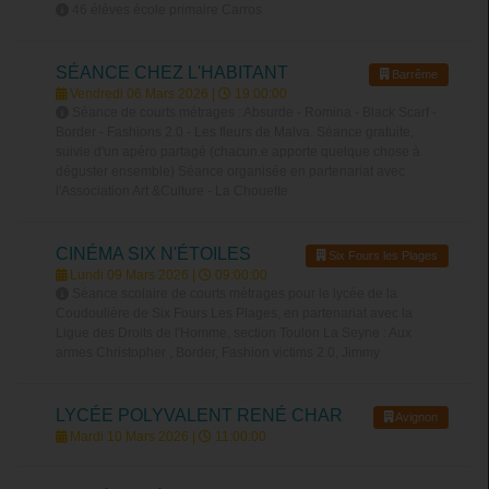
46 élèves école primaire Carros
SÉANCE CHEZ L'HABITANT
Barrême
Vendredi 06 Mars 2026 |
19:00:00
Séance de courts métrages : Absurde - Romina - Black Scarf -
Border - Fashions 2.0 - Les fleurs de Malva. Séance gratuite,
suivie d'un apéro partagé (chacun.e apporte quelque chose à
déguster ensemble) Séance organisée en partenariat avec
l'Association Art &Culture - La Chouette
CINÉMA SIX N'ÉTOILES
Six Fours les Plages
Lundi 09 Mars 2026 |
09:00:00
Séance scolaire de courts métrages pour le lycée de la
Coudoulière de Six Fours Les Plages, en partenariat avec la
Ligue des Droits de l'Homme, section Toulon La Seyne : Aux
armes Christopher , Border, Fashion victims 2.0, Jimmy
LYCÉE POLYVALENT RENÉ CHAR
Avignon
Mardi 10 Mars 2026 |
11:00:00