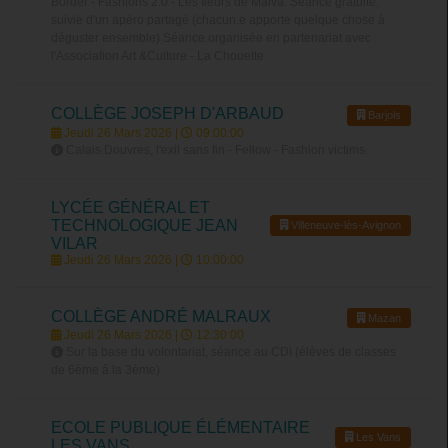
Border - Fashions 2.0 - Les fleurs de Malva. Séance gratuite,
suivie d'un apéro partagé (chacun.e apporte quelque chose à
déguster ensemble) Séance organisée en partenariat avec
l'Association Art &Culture - La Chouette
COLLÈGE JOSEPH D'ARBAUD
Barjols
Jeudi 26 Mars 2026 |
09:00:00
Calais Douvres, l'exil sans fin - Fellow - Fashion victims
LYCÉE GÉNÉRAL ET
TECHNOLOGIQUE JEAN
Villeneuve-lès-Avignon
VILAR
Jeudi 26 Mars 2026 |
10:00:00
COLLÈGE ANDRÉ MALRAUX
Mazan
Jeudi 26 Mars 2026 |
12:30:00
Sur la base du volontariat, séance au CDI (élèves de classes
de 6ème à la 3ème)
ECOLE PUBLIQUE ÉLÉMENTAIRE
Les Vans
LES VANS