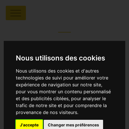
FASHION VICTIMS 2.0
Nous utilisons des cookies
María Lorenzo Hernández |
00:02 |
Nous utilisons des cookies et d'autres
Espagne
technologies de suivi pour améliorer votre
expérience de navigation sur notre site,
pour vous montrer un contenu personnalisé
SYNOPSIS
et des publicités ciblées, pour analyser le
FASHION VICTIMS 2.0 est l’interprétation animée
trafic de notre site et pour comprendre la
de la fresque réalisée par ESCIF en janvier 2022
devant un magasin d'une célèbre multinationale
provenance de nos visiteurs.
de mode à Valence. Cette fresque dénonce
clairement notre passivité face au travail des
J'accepte
Changer mes préférences
enfants et à leurs conditions de travail difficiles