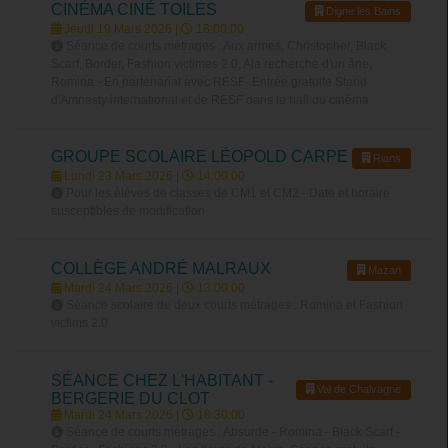
CINÉMA CINÉ TOILES
Digne les Bains
Jeudi 19 Mars 2026 |
18:00:00
Séance de courts métrages : Aux armes, Christopher, Black
Scarf, Border, Fashion victimes 2.0, Ala recherche d'un âne,
Romina - En partenariat avec RESF- Entrée gratuite Stand
d'Amnesty international et de RESF dans le hall du cinéma
GROUPE SCOLAIRE LÉOPOLD CARPE
Rians
Lundi 23 Mars 2026 |
14:00:00
Pour les élèves de classes de CM1 et CM2 - Date et horaire
susceptibles de modification
COLLÈGE ANDRÉ MALRAUX
Mazan
Mardi 24 Mars 2026 |
13:00:00
Séance scolaire de deux courts métrages : Romina et Fashion
victims 2.0
SÉANCE CHEZ L'HABITANT -
Val de Chalvagne
BERGERIE DU CLOT
Mardi 24 Mars 2026 |
18:30:00
Séance de courts métrages : Absurde - Romina - Black Scarf -