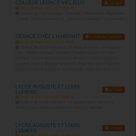
COLLÈGE LÉONCE VIELJEUX
Les Vans
Mardi 10 Mars 2026 |
13:00:00
Séance de court métrages : Evolution - Movimentos Migratorios
- Fellow - Fashion victims 2 .0 - Quand c'est ludique, c'est Ludovic
SÉANCE CHEZ L'HABITANT
Le collet des fourches
Mardi 10 Mars 2026 |
18:00:00
Séance de courts métrages Les fleurs de Malva - Drawing on
hope - Wishes of Gaza - Invisible - Fashion Victims 2.0 - I am
glitching Séance suivie d'un apéro partagé (chacun.e apporte
quelque chose à déguster ensemble) Projection chez l'habitant
organisée par Art & Culture - La Chouette, partenaire du festival
LYCÉE AUGUSTE ET LOUIS
La Ciotat
LUMIÈRE
Jeudi 12 Mars 2026 |
10:00:00
Séance de courts métrages : La poupée 9831 - Jimmy - A
fronteira Azul - Fashion victims 2.0 - Romina - Border
LYCÉE AUGUSTE ET LOUIS
La Ciotat
LUMIÈRE
Vendredi 13 Mars 2026 |
08:00:00