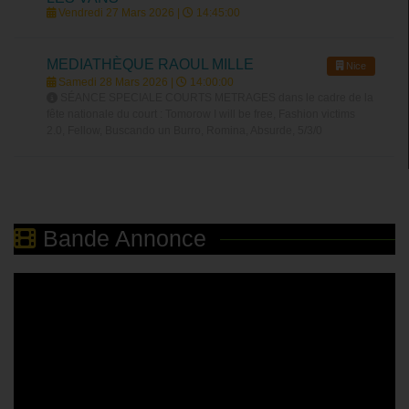
Vendredi 27 Mars 2026 |
14:45:00
MEDIATHÈQUE RAOUL MILLE
Nice
Samedi 28 Mars 2026 |
14:00:00
SÉANCE SPECIALE COURTS METRAGES dans le cadre de la
fête nationale du court : Tomorow I will be free, Fashion victims
2.0, Fellow, Buscando un Burro, Romina, Absurde, 5/3/0
Bande Annonce