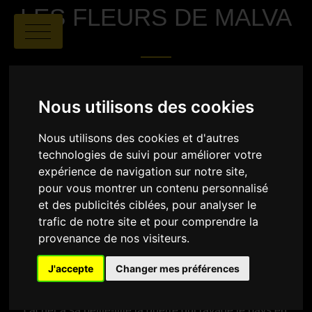
LES FLEURS DE MALVA
Nous utilisons des cookies
Nous utilisons des cookies et d'autres
technologies de suivi pour améliorer votre
Anna Lys, Rémy Berlemont, Alice Hamel,
expérience de navigation sur notre site,
Chen-Yun Hu, Ludivine Lebourg, Estelle Martin,
pour vous montrer un contenu personnalisé
Agathe Ribout
|
00:07
|
France
et des publicités ciblées, pour analyser le
trafic de notre site et pour comprendre la
SYNOPSIS
provenance de nos visiteurs.
Dans un petit village de la campagne ukrainienne,
J'accepte
Changer mes préférences
Nina, une grand-mère profondément attachée à sa
terre, accueille sa petite-fille Yana pour ce qui semble
être de simples vacances. En réalité, elle tente de
cacher à sa petite-fille la guerre qui ravage le pays en