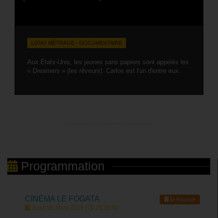
LONG MÉTRAGE - DOCUMENTAIRE
Aux États-Unis, les jeunes sans papiers sont appelés les
« Dreamers » (les rêveurs). Carlos est l'un d'entre eux.
Programmation
CINÉMA LE FOGATA
Île Rousse
Jeudi 05 Mars 2026 |
20:30:00