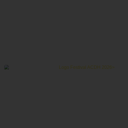
Le Festival Au Cinéma pour les Droits Humains c’est un
mois de partage et d’émotions autour de la thématique des
droits humains.