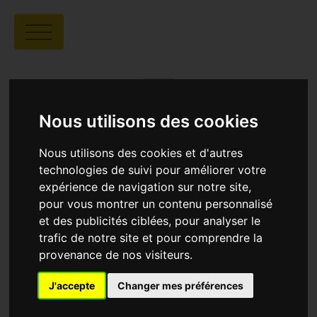
DREAMERS
Nous utilisons des cookies
Nous utilisons des cookies et d'autres
Stéphanie Barbey et Luc Peter |
01:23 |
technologies de suivi pour améliorer votre
Suisse, Allemagne
expérience de navigation sur notre site,
pour vous montrer un contenu personnalisé
et des publicités ciblées, pour analyser le
SYNOPSIS
trafic de notre site et pour comprendre la
À l'âge de 9 ans, Carlos arrive du Mexique à
provenance de nos visiteurs.
Chicago avec ses trois frères et ses parents. Le
jour de ses 18 ans, son avenir devient incertain.
Selon la loi américaine, Carlos est désormais
J'accepte
Changer mes préférences
considéré comme sans-papiers. La moindre erreur
peut le conduire à l'expulsion. Entre échecs et