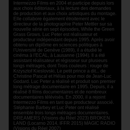
Intermezzo Films en 2004 et participe depuis lors
aux choix éditoriaux, à la lecture des demandes
de production et aux choix artistiques du montage.
Elle collabore également étroitement avec le
directeur de la photographie Peter Mettler sur sa
nouvelle série en sept épisodes, While the Green
Grass Grows. Luc Peter est réalisateur et
producteur indépendant depuis 1995. Après avoir
obtenu un diplôme en sciences politiques à
l'Université de Genève (1989), il a étudié le
cinéma à l'ECAL, à Lausanne (1994). Il a été
assistant réalisateur et régisseur sur plusieurs
longs métrages, dont Trois couleurs : rouge de
Krzysztof Kieslovski, Le petit prince a dit... de
Christine Pascal et Hélas pour moi de Jean-Luc
Godard. Luc Peter a réalisé et produit son premier
long métrage documentaire en 1995. Depuis, il a
réalisé 8 films documentaires et de nombreux
documentaires télévisés. En 2000, il a rejoint
Intermezzo Films en tant que producteur associé.
Stéphanie Barbey et Luc Peter ont réalisé
ensemble trois longs métrages documentaires.
DREAMERS (Visions du Réel 2023) BROKEN
LAND (Locarno 2014, IFFR 2015) MAGIC RADIO
(Visions du Réel 2007)