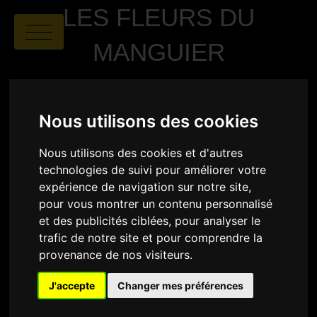
LES FLEURS DU
MANGUIER
Nous utilisons des cookies
Nous utilisons des cookies et d'autres
technologies de suivi pour améliorer votre
expérience de navigation sur notre site,
Akio Fujimoto
|
01:38
|
Japon,
pour vous montrer un contenu personnalisé
France, Malaisie, Allemagne
et des publicités ciblées, pour analyser le
trafic de notre site et pour comprendre la
SYNOPSIS
provenance de nos visiteurs.
Dans l’espoir de retrouver leur famille dispersée,
J'accepte
Changer mes préférences
Shafi, 4 ans, et sa sœur Somira, 9 ans, quittent un
camp Rohingyas du Bangladesh pour rejoindre la
Malaisie.