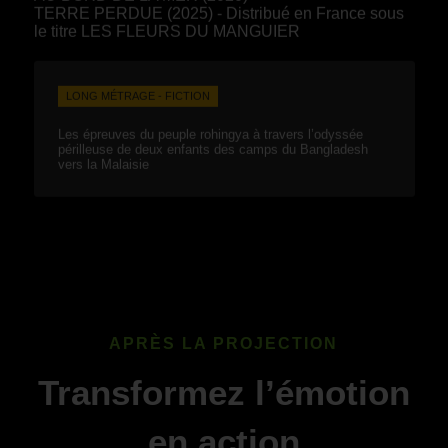
TERRE PERDUE (2025) - Distribué en France sous
le titre LES FLEURS DU MANGUIER
LONG MÉTRAGE - FICTION
Les épreuves du peuple rohingya à travers l’odyssée
périlleuse de deux enfants des camps du Bangladesh
vers la Malaisie
APRÈS LA PROJECTION
Transformez l’émotion
en action