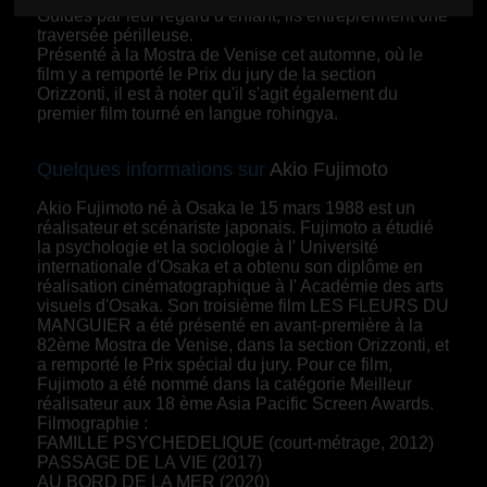
Guidés par leur regard d’enfant, ils entreprennent une
traversée périlleuse.
Présenté à la Mostra de Venise cet automne, où le
film y a remporté le Prix du jury de la section
Orizzonti, il est à noter qu'il s'agit également du
premier film tourné en langue rohingya.
Quelques informations sur
Akio Fujimoto
Akio Fujimoto né à Osaka le 15 mars 1988 est un
réalisateur et scénariste japonais. Fujimoto a étudié
la psychologie et la sociologie à l' Université
internationale d'Osaka et a obtenu son diplôme en
réalisation cinématographique à l' Académie des arts
visuels d'Osaka. Son troisième film LES FLEURS DU
MANGUIER a été présenté en avant-première à la
82ème Mostra de Venise, dans la section Orizzonti, et
a remporté le Prix spécial du jury. Pour ce film,
Fujimoto a été nommé dans la catégorie Meilleur
réalisateur aux 18 ème Asia Pacific Screen Awards.
Filmographie :
FAMILLE PSYCHEDELIQUE (court-métrage, 2012)
PASSAGE DE LA VIE (2017)
AU BORD DE LA MER (2020)