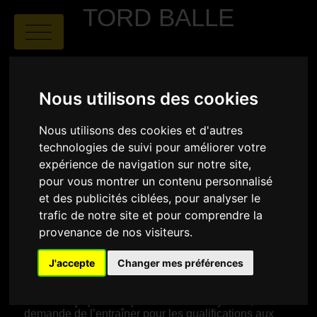
TORD BALLE
Nous utilisons des cookies
Nous utilisons des cookies et d'autres
technologies de suivi pour améliorer votre
Béryl Coutat
|
00:24
|
France
expérience de navigation sur notre site,
pour vous montrer un contenu personnalisé
et des publicités ciblées, pour analyser le
SYNOPSIS
trafic de notre site et pour comprendre la
Les embûches de la vie ont rempli Valentin,
provenance de nos visiteurs.
professeur d’EPS, d’aigreur : sa femme est morte, le
laissant seul avec son jeune fils, et il n’a jamais
réussi à mener son équipe de handball aux
J'accepte
Changer mes préférences
Championnats de France. C’est alors qu’une équipe
féminine de Tord-Balle, un sport totalement inconnu
de lui conçu pour les personnes malvoyantes, lui
demande de l’entraîner pour les qualifications aux