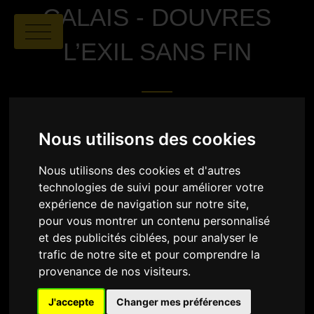
CALAIS - DOUVRES
L’EXIL SANS FIN
Nous utilisons des cookies
Nous utilisons des cookies et d'autres
technologies de suivi pour améliorer votre
Julien Goudichaud
|
00:50
|
expérience de navigation sur notre site,
France
pour vous montrer un contenu personnalisé
et des publicités ciblées, pour analyser le
SYNOPSIS
trafic de notre site et pour comprendre la
provenance de nos visiteurs.
Chaque année, des milliers de personnes risquent
leur vie pour rejoindre illégalement l'Angleterre
depuis Calais à bord d’embarcations de fortune. Des
J'accepte
Changer mes préférences
femmes, des hommes et des enfants originaires de