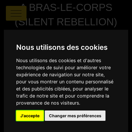
A BRAS-LE-CORPS
(SILENT REBELLION)
Nous utilisons des cookies
Nous utilisons des cookies et d'autres
technologies de suivi pour améliorer votre
expérience de navigation sur notre site,
Maria Elsa Sgualdo
|
01:36
|
pour vous montrer un contenu personnalisé
Belgique, France, Suisse
et des publicités ciblées, pour analyser le
trafic de notre site et pour comprendre la
provenance de nos visiteurs.
SYNOPSIS
Le film suit Emma, 15 ans, enceinte après un viol,
J'accepte
Changer mes préférences
dans une communauté protestante rurale en 1943.
Tout l’environnement — la famille, la religion, le
village — cherche à lui imposer la honte, le silence et