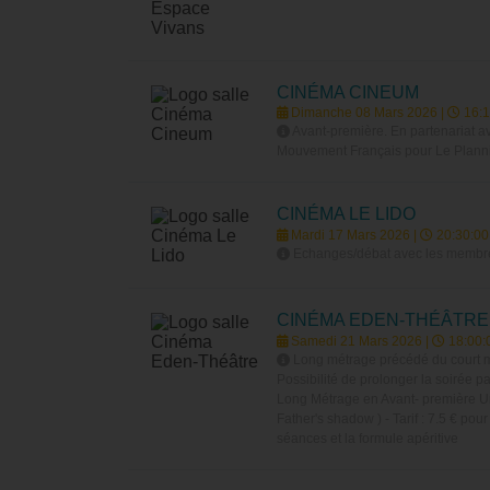
CINÉMA CINEUM
Dimanche 08 Mars 2026 |
16:1
Avant-première. En partenariat a
Mouvement Français pour Le Planni
CINÉMA LE LIDO
Mardi 17 Mars 2026 |
20:30:00
Echanges/débat avec les membres
CINÉMA EDEN-THÉÂTRE
Samedi 21 Mars 2026 |
18:00:
Long métrage précédé du court m
Possibilité de prolonger la soirée 
Long Métrage en Avant- première U
Father's shadow ) - Tarif : 7.5 € pou
séances et la formule apéritive