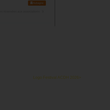
Aubagne
ces réservées aux associations : 9
oits Humains c’est un mois de partage et d’émotions autour de