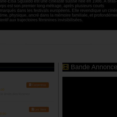
rps est son premier long-métrage, après plusieurs courts
marqués dans les festivals européens. Elle revendique un cin
time, physique, ancré dans la mémoire familiale, et profondéme
tentif aux trajectoires féminines invisibilisées.
Bande Annonc
Carpentras
:00
 le droits des femmes
Les Vans
0:00