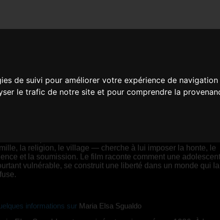
S-LE-CORPS (SILENT REBE
gies de suivi pour améliorer votre expérience de navigation
aria Elsa Sgualdo |
01:36 | Belgique, France, Suiss
lyser le trafic de notre site et pour comprendre la provenan
YNOPSIS
 film suit Emma, 15 ans, enceinte après un viol, dans une
mmunauté protestante rurale en 1943. Tout l’environnement — 
mille, la religion, le village — cherche à lui imposer la honte, le
lence et la soumission. Le film raconte comment une adolescent
urtant vulnérable, se construit une liberté dans un monde qui la 
fuse.
elques informations sur
Maria Elsa Sgualdo
rie-Elsa Sgualdo est une cinéaste suisse née en 1986. À bras-