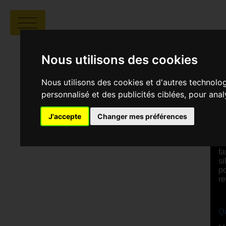
A BRA
Nous utilisons des cookies
Nous utilisons des cookies et d'autres technolo
M
personnalisé et des publicités ciblées, pour ana
S
J'accepte
Changer mes préférences
Le
co
fa
si
po
re
Qu
Ma