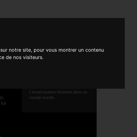
LLION)
 sur notre site, pour vous montrer un contenu
e
ce de nos visiteurs.
LONG MÉTRAGE - FICTION
la
L’émancipation féminine dans un
e,
monde hostile.
lui
le-