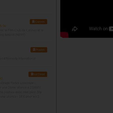
Cannes
5:00
vec le Film Club de Cannes et le
ng familial (MFPF)
Prades
 d'Amnesty International
La Ciotat
00
étrage Fortes ensemble -
par une 2ème séance à 21h00 (
ne journée avec mon père (My
r une séance - 18 € pour les 2