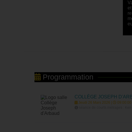
Va
et
re
mé
e
Programmation
COLLÈGE JOSEPH D'AR
Jeudi 26 Mars 2026 |
09:00:00
séance de courts métrages : Ken