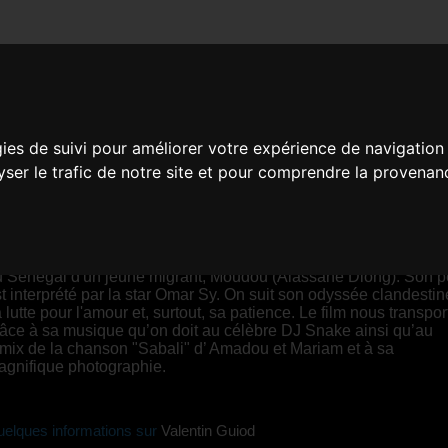
PATIENCE
gies de suivi pour améliorer votre expérience de navigation
lyser le trafic de notre site et pour comprendre la provenan
alentin Guiod |
00:10 |
France
YNOPSIS
ui vient de Sabali en arabe, met en scène le départ
u Sénégal d'un jeune migrant, Moudou (Alassane Diong). Son p
t interprété par la star Omar Sy. On suit son odyssée clandestin
 lutte pour l'amour et, surtout, sa patience. Le film nous transpor
âce à sa musique qu’on doit au célèbre DJ Snake ainsi qu’au
mix de la chanson "Sabali" d’ Amadou et Mariam et à sa
agnifique photographie.
elques informations sur
Valentin Guiod