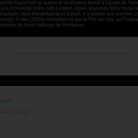
lentin Guiod est un auteur et réalisateur formé à Olivier de Ser
 à la University of the Arts London. Après plusieurs films music
marqués, dont Breathtaking et Sabali, il a réalisé son premier c
trage, Frater (2024), récompensé par le Prix du Jury au Festiva
uropéen du court métrage de Bordeaux.
BAUD
 Beggul - Patience