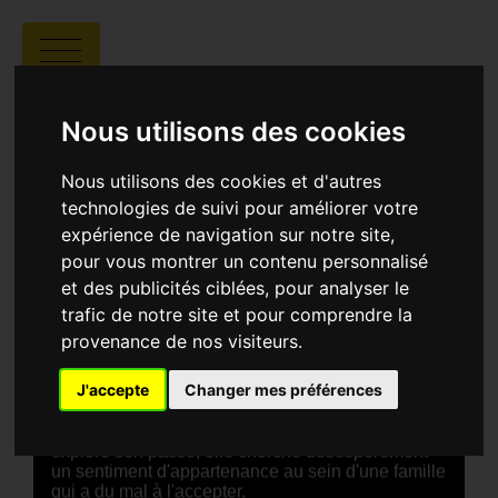
LA VOIE DU RETOUR
Nous utilisons des cookies
Nous utilisons des cookies et d'autres
technologies de suivi pour améliorer votre
expérience de navigation sur notre site,
pour vous montrer un contenu personnalisé
Mohamed Yassine Zairi |
00:15 |
et des publicités ciblées, pour analyser le
Tunisie
trafic de notre site et pour comprendre la
provenance de nos visiteurs.
SYNOPSIS
J'accepte
Changer mes préférences
Lyly, une femme transgenre de 35 ans
(préopératoire), retourne à Tunis et retrouve sa
sœur Sarra et leur père malade. Alors qu'elle
explore son passé, elle cherche désespérément
un sentiment d'appartenance au sein d'une famille
qui a du mal à l'accepter.