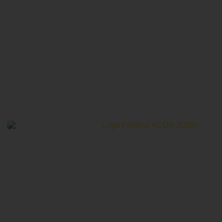
Le Festival Au Cinéma pour les Droits Humains c’est un
mois de partage et d’émotions autour de la thématique des
droits humains.