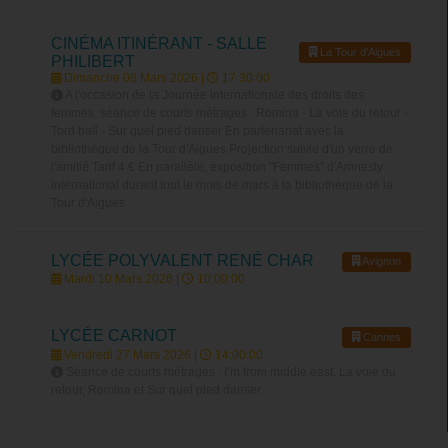
CINÉMA ITINÉRANT - SALLE
La Tour d'Aigues
PHILIBERT
Dimanche 08 Mars 2026 |
17:30:00
A l'occasion de la Journée internationale des droits des
femmes, séance de courts métrages : Romina - La voie du retour -
Tord ball - Sur quel pied danser En partenariat avec la
bibliothèque de la Tour d'Aigues Projection suivie d'un verre de
l'amitié Tarif 4 € En parallèle, exposition "Femmes" d'Amnesty
International durant tout le mois de mars à la bibliothèque de la
Tour d'Aigues
LYCÉE POLYVALENT RENÉ CHAR
Avignon
Mardi 10 Mars 2026 |
10:00:00
LYCÉE CARNOT
Cannes
Vendredi 27 Mars 2026 |
14:00:00
Séance de courts métrages : I’m from middle east, La voie du
retour, Romina et Sur quel pied danser