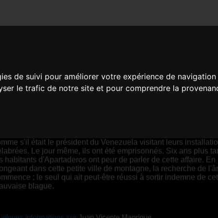
N BURRO (A LA RECHERCH
gies de suivi pour améliorer votre expérience de navigation
uan Vicente Manrique |
00:17 | Mexique, Venezuela
lyser le trafic de notre site et pour comprendre la provenan
YNOPSIS
n 2018, deux pompiers des Andes vénézuéliennes ont publié u
déo sur les réseaux sociaux montrant un âne nommé Nicolas,
mme s'il était le président du Venezuela visitant leurs installati
labrées. Le jour même, ils ont été emprisonnés. Six ans plus ta
s habitants d'Apartaderos ont peur de parler de cette affaire. En
ongeant dans cette petite ville de montagne, la recherche de l'â
mmence ; le seul qui ait peut-être réussi à sortir indemne de cet
auvaise blague.