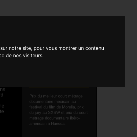
E D'UN ANE)
 sur notre site, pour vous montrer un contenu
ce de nos visiteurs.
ne
COURT MÉTRAGE -
DOCUMENTAIRE
ons
rd,
Prix du meilleur court métrage
documentaire mexicain au
ne
festival du film de Morelia, prix
te
du jury au SXSW et prix du court
métrage documentaire ibéro-
américain à Huesca.