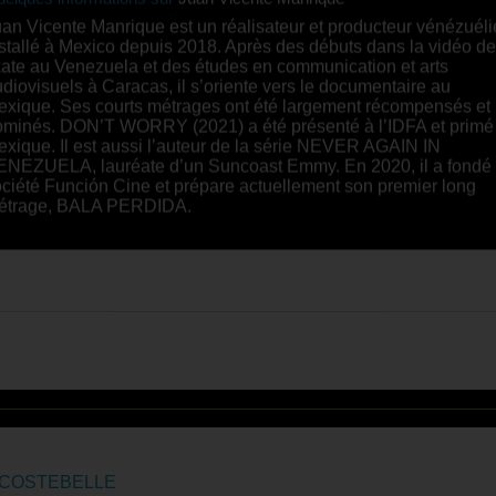
elques informations sur
Juan Vicente Manrique
an Vicente Manrique est un réalisateur et producteur vénézuél
stallé à Mexico depuis 2018. Après des débuts dans la vidéo de
ate au Venezuela et des études en communication et arts
diovisuels à Caracas, il s’oriente vers le documentaire au
exique. Ses courts métrages ont été largement récompensés et
ominés. DON’T WORRY (2021) a été présenté à l’IDFA et primé
xique. Il est aussi l’auteur de la série NEVER AGAIN IN
ENEZUELA, lauréate d’un Suncoast Emmy. En 2020, il a fondé 
ciété Función Cine et prépare actuellement son premier long
étrage, BALA PERDIDA.
 COSTEBELLE