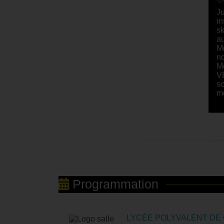
Qu
Ju
in
sk
au
M
n
Me
V
so
m
Programmation
LYCÉE POLYVALENT DE