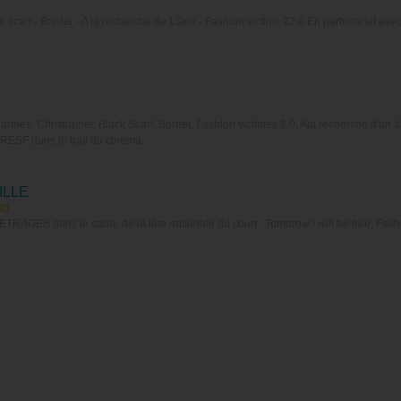
 scarf - Border - A la recherche de L'âne - Fashion victims 22.0 En partenariat av
rmes, Christopher, Black Scarf, Border, Fashion victimes 2.0, Ala recherche d'un 
e RESF dans le hall du cinéma
ILLE
00
 dans le cadre de la fête nationale du court : Tomorow I will be free, Fashio