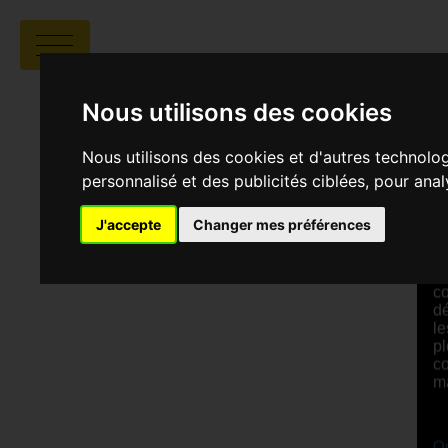
BUSCANDO U
Nous utilisons des cookies
Nous utilisons des cookies et d'autres technolo
J
personnalisé et des publicités ciblées, pour ana
J'accepte
Changer mes préférences
S
E
vi
co
dé
le
pl
co
m