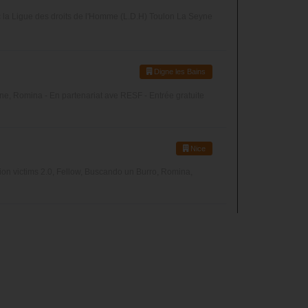
ec la Ligue des droits de l'Homme (L.D.H) Toulon La Seyne
Digne les Bains
âne, Romina - En partenariat ave RESF - Entrée gratuite
Nice
n victims 2.0, Fellow, Buscando un Burro, Romina,