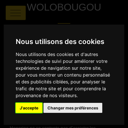
WOLOBOUGOU
Nous utilisons des cookies
Nous utilisons des cookies et d'autres
technologies de suivi pour améliorer votre
Camille Varenne
|
01:06
|
France
expérience de navigation sur notre site,
pour vous montrer un contenu personnalisé
et des publicités ciblées, pour analyser le
SYNOPSIS
trafic de notre site et pour comprendre la
Le film Wolobougou suit le quotidien d’Honorine
provenance de nos visiteurs.
Soma, sage-femme engagée au Burkina Faso, qui a
fondé une petite maternité rurale appelée
J'accepte
Changer mes préférences
Wolobougou
(« lieu de naissance ») afin de donner accès aux
soins aux femmes vivant dans une zone désertée par
les services médicaux.