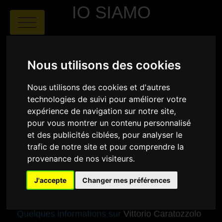
IO SIAMO
Nous utilisons des cookies
Nous utilisons des cookies et d'autres
technologies de suivi pour améliorer votre
expérience de navigation sur notre site,
Vittorio Caratozzolo
|
00:02
|
Italie
pour vous montrer un contenu personnalisé
et des publicités ciblées, pour analyser le
SYNOPSIS
trafic de notre site et pour comprendre la
provenance de nos visiteurs.
L'« identité » est le grand mythe de notre époque...
Simplement parce qu'elle promet ce qui n'existe pas...
Prenons quelques exemples simples.
J'accepte
Changer mes préférences
Quelques informations sur
Vittorio Caratozzolo