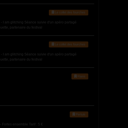
Le collet des fourches
- I am glitching Séance suivie d'un apéro partagé
ette, partenaire du festival
Le collet des fourches
- I am glitching Séance suivie d'un apéro partagé
ette, partenaire du festival
Rians
Pertuis
 Fortes ensemble Tarif : 5 €