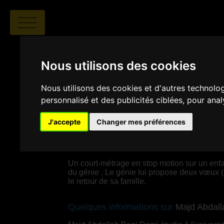
Nous utilisons des cookies
Nous utilisons des cookies et d'autres technolo
personnalisé et des publicités ciblées, pour ana
Majd Abdallah Bani Domi
|
00:
J'accepte
Changer mes préférences
SYNOPSIS
Un court-métrage en stop motion sur un enf
du génie . Le génie lui propose deux vœux (a
le retour de sa famille.
Quelques informations sur
Majd Abdall