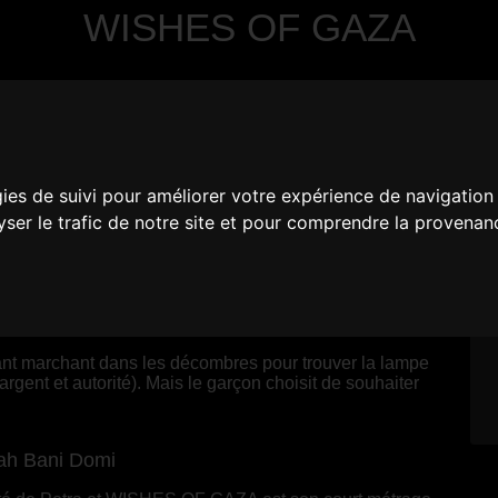
WISHES OF GAZA
gies de suivi pour améliorer votre expérience de navigation
lyser le trafic de notre site et pour comprendre la provenan
01
|
Jordanie
ant marchant dans les décombres pour trouver la lampe
rgent et autorité). Mais le garçon choisit de souhaiter
ah Bani Domi