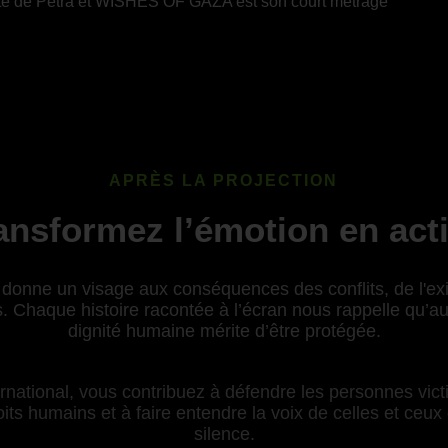
sité de Petra et WISHES OF GAZA est son court métrage
APRÈS LA PROJECTION
ansformez l’émotion en act
donne un visage aux conséquences des conflits, de l'exil
. Chaque histoire racontée à l’écran nous rappelle qu’au-
dignité humaine mérite d’être protégée.
national, vous contribuez à défendre les personnes victi
ts humains et à faire entendre la voix de celles et ceux 
silence.