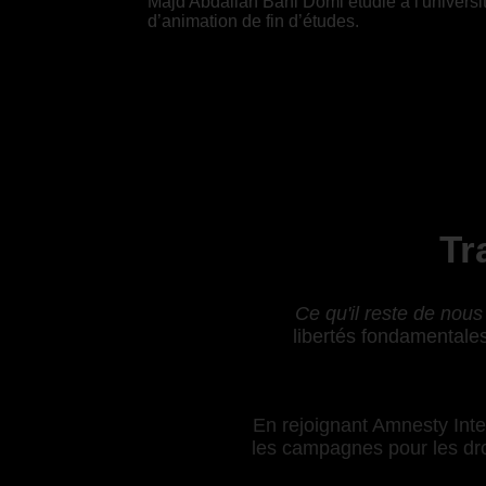
Majd Abdallah Bani Domi étudie à l'univer
d’animation de fin d’études.
Tr
Ce qu'il reste de nous
libertés fondamentales
En rejoignant Amnesty Inter
les campagnes pour les droi