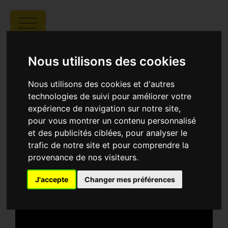
RESPIRE
Nous utilisons des cookies
Nous utilisons des cookies et d'autres
technologies de suivi pour améliorer votre
expérience de navigation sur notre site,
pour vous montrer un contenu personnalisé
Andrew Chiu |
00:12 |
Chine
et des publicités ciblées, pour analyser le
trafic de notre site et pour comprendre la
SYNOPSIS
provenance de nos visiteurs.
Dans un futur proche ravagé par la guerre, une
soldate en désertion croise le chemin d’un
J'accepte
Changer mes préférences
orphelin. Contraints de fuir ensemble, ils devront
affronter les limites morales de la survie et de la
liberté.