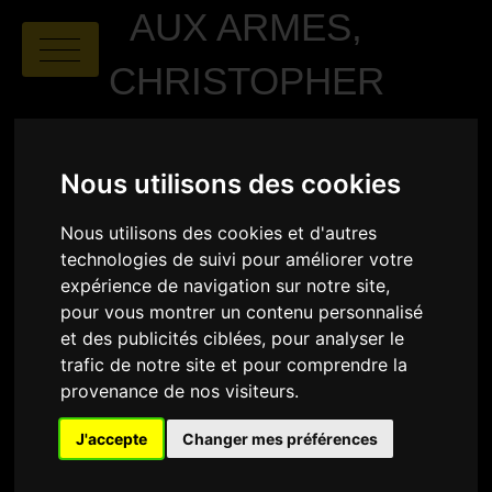
AUX ARMES,
CHRISTOPHER
Nous utilisons des cookies
Nous utilisons des cookies et d'autres
technologies de suivi pour améliorer votre
expérience de navigation sur notre site,
Elise Amblard
|
00.25
|
France
pour vous montrer un contenu personnalisé
et des publicités ciblées, pour analyser le
SYNOPSIS
trafic de notre site et pour comprendre la
provenance de nos visiteurs.
Christopher, 17 ans, est un jeune identitaire et vit
avec son père et sa sœur dans un lotissement
J'accepte
Changer mes préférences
pavillonnaire. C’est alors qu’on annonce une éclipse
et qu’une famille s’installe dans la maison voisine.