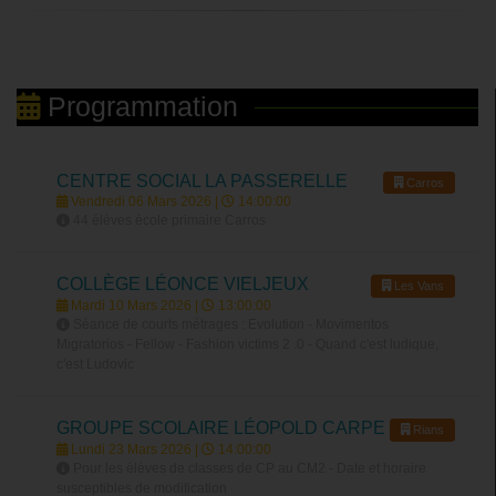
Programmation
CENTRE SOCIAL LA PASSERELLE
Carros
Vendredi 06 Mars 2026 |
14:00:00
44 élèves école primaire Carros
COLLÈGE LÉONCE VIELJEUX
Les Vans
Mardi 10 Mars 2026 |
13:00:00
Séance de courts métrages : Evolution - Movimentos
Migratorios - Fellow - Fashion victims 2 .0 - Quand c'est ludique,
c'est Ludovic
GROUPE SCOLAIRE LÉOPOLD CARPE
Rians
Lundi 23 Mars 2026 |
14:00:00
Pour les élèves de classes de CP au CM2 - Date et horaire
susceptibles de modification