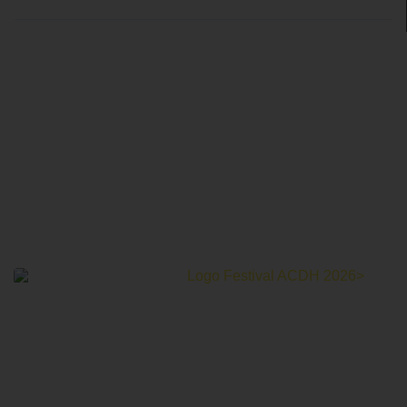
Le Festival Au Cinéma pour les Droits Humains c’est un
mois de partage et d’émotions autour de la thématique des