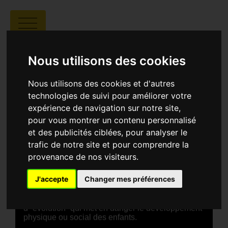
EVOLUTION
Nous utilisons des cookies
Nous utilisons des cookies et d'autres
technologies de suivi pour améliorer votre
expérience de navigation sur notre site,
pour vous montrer un contenu personnalisé
Vittorio Caratozzolo |
00:04 |
Italie
et des publicités ciblées, pour analyser le
trafic de notre site et pour comprendre la
SYNOPSIS
provenance de nos visiteurs.
EVOLUTION, YOUR BODY PROFILE IS IN
DANGER présente, de façon poétique et
J'accepte
Changer mes préférences
allégorique, l’idée que le “temps libre” de
l’enfance, passé autrefois à jouer dehors, a
changé avec le temps — d’où une forme
d’“évolution” qui met en danger le développement
physique ou social des enfants.